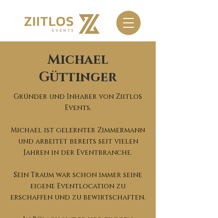
Michael
Güttinger
Gründer und Inhaber von Ziitlos
Events.
Michael ist gelernter Zimmermann
und arbeitet bereits seit vielen
Jahren in der Eventbranche.
Sein Traum war schon immer seine
eigene Eventlocation zu
erschaffen und zu bewirtschaften.